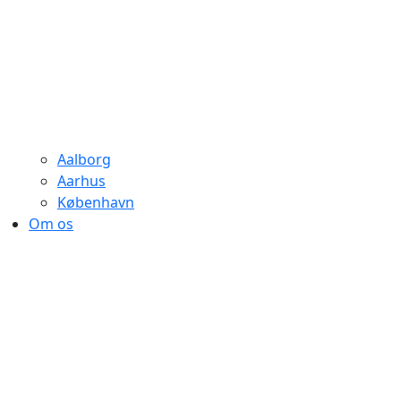
Aalborg
Aarhus
København
Om os