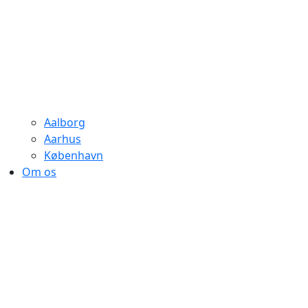
Aalborg
Aarhus
København
Om os