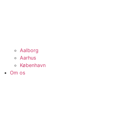
Aalborg
Aarhus
København
Om os