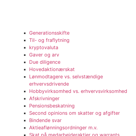
Generationsskifte
Til- og fraflytning
kryptovaluta
Gaver og arv
Due diligence
Hovedaktionærskat
Lønmodtagere vs. selvstændige
erhvervsdrivende
Hobbyvirksomhed vs. erhvervsvirksomhed
Afskrivninger
Pensionsbeskatning
Second opinions om skatter og afgifter
Bindende svar
Aktieaflønningsordninger m.v.
Skat på medarbejderaktier og warrants