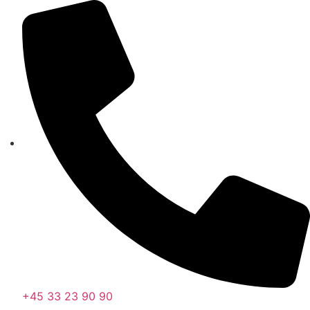
Videre
til
indhold
+45 33 23 90 90