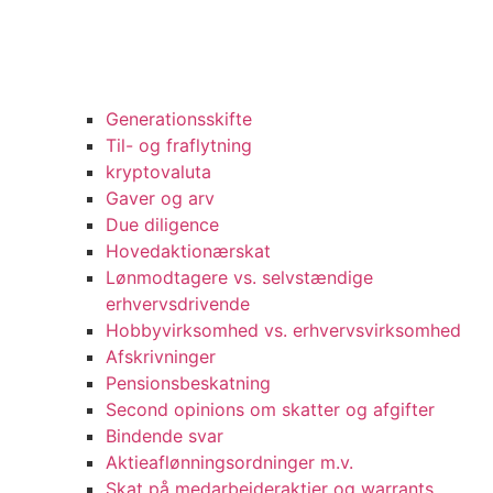
Generationsskifte
Til- og fraflytning
kryptovaluta
Gaver og arv
Due diligence
Hovedaktionærskat
Lønmodtagere vs. selvstændige
erhvervsdrivende
Hobbyvirksomhed vs. erhvervsvirksomhed
Afskrivninger
Pensionsbeskatning
Second opinions om skatter og afgifter
Bindende svar
Aktieaflønningsordninger m.v.
Skat på medarbejderaktier og warrants