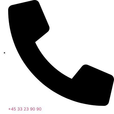
Videre
til
indhold
+45 33 23 90 90