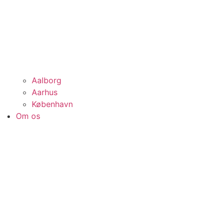
Aalborg
Aarhus
København
Om os