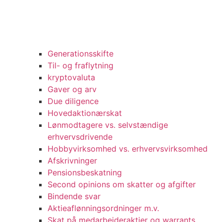
Generationsskifte
Til- og fraflytning
kryptovaluta
Gaver og arv
Due diligence
Hovedaktionærskat
Lønmodtagere vs. selvstændige
erhvervsdrivende
Hobbyvirksomhed vs. erhvervsvirksomhed
Afskrivninger
Pensionsbeskatning
Second opinions om skatter og afgifter
Bindende svar
Aktieaflønningsordninger m.v.
Skat på medarbejderaktier og warrants