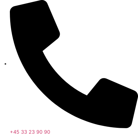
Videre
til
indhold
+45 33 23 90 90