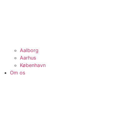
Aalborg
Aarhus
København
Om os