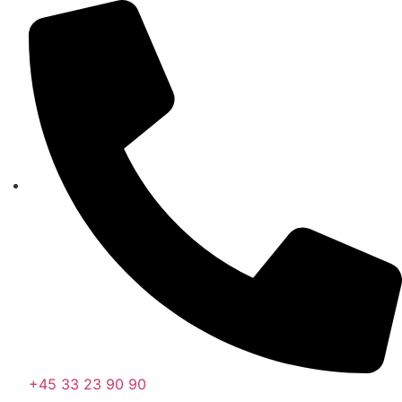
Videre
til
indhold
+45 33 23 90 90