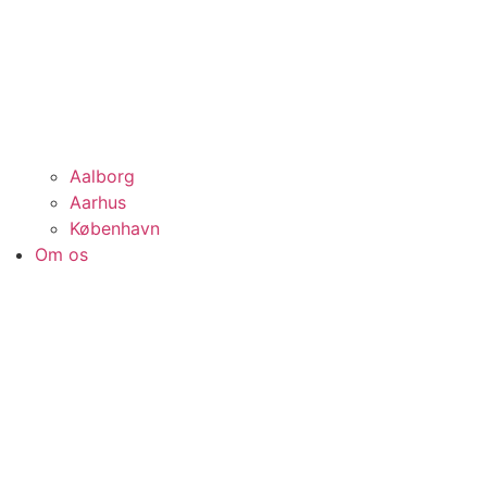
Aalborg
Aarhus
København
Om os