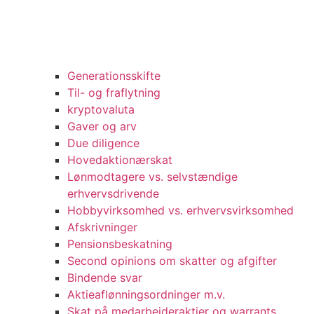
Generationsskifte
Til- og fraflytning
kryptovaluta
Gaver og arv
Due diligence
Hovedaktionærskat
Lønmodtagere vs. selvstændige
erhvervsdrivende
Hobbyvirksomhed vs. erhvervsvirksomhed
Afskrivninger
Pensionsbeskatning
Second opinions om skatter og afgifter
Bindende svar
Aktieaflønningsordninger m.v.
Skat på medarbejderaktier og warrants