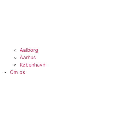
Aalborg
Aarhus
København
Om os