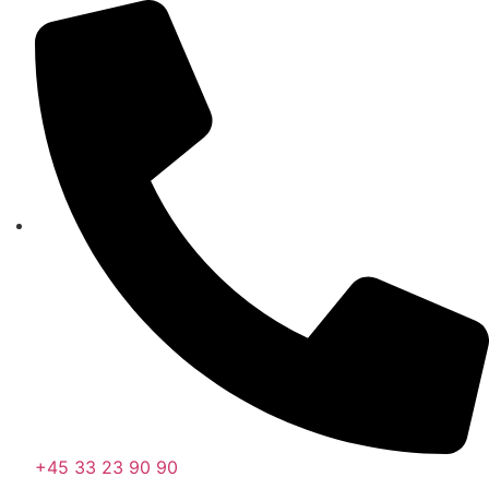
Videre
til
indhold
+45 33 23 90 90