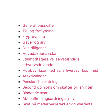
Generationsskifte
Til- og fraflytning
kryptovaluta
Gaver og arv
Due diligence
Hovedaktionærskat
Lønmodtagere vs. selvstændige
erhvervsdrivende
Hobbyvirksomhed vs. erhvervsvirksomhed
Afskrivninger
Pensionsbeskatning
Second opinions om skatter og afgifter
Bindende svar
Aktieaflønningsordninger m.v.
Skat på medarbejderaktier og warrants