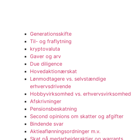
Generationsskifte
Til- og fraflytning
kryptovaluta
Gaver og arv
Due diligence
Hovedaktionærskat
Lønmodtagere vs. selvstændige
erhvervsdrivende
Hobbyvirksomhed vs. erhvervsvirksomhed
Afskrivninger
Pensionsbeskatning
Second opinions om skatter og afgifter
Bindende svar
Aktieaflønningsordninger m.v.
Skat på medarbejderaktier og warrants