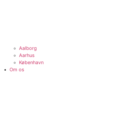
Aalborg
Aarhus
København
Om os