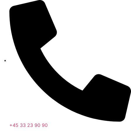
Videre
til
indhold
+45 33 23 90 90