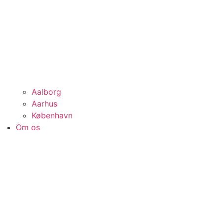
Aalborg
Aarhus
København
Om os