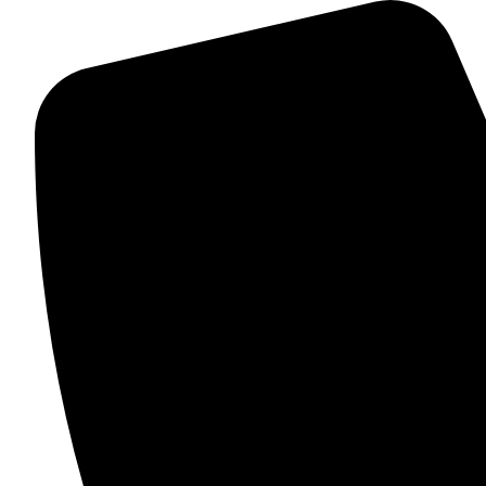
Videre
til
indhold