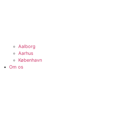
Aalborg
Aarhus
København
Om os