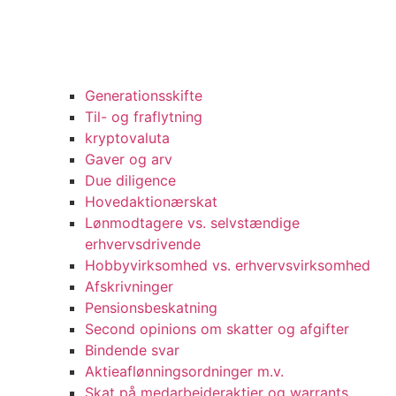
Generationsskifte
Til- og fraflytning
kryptovaluta
Gaver og arv
Due diligence
Hovedaktionærskat
Lønmodtagere vs. selvstændige
erhvervsdrivende
Hobbyvirksomhed vs. erhvervsvirksomhed
Afskrivninger
Pensionsbeskatning
Second opinions om skatter og afgifter
Bindende svar
Aktieaflønningsordninger m.v.
Skat på medarbejderaktier og warrants