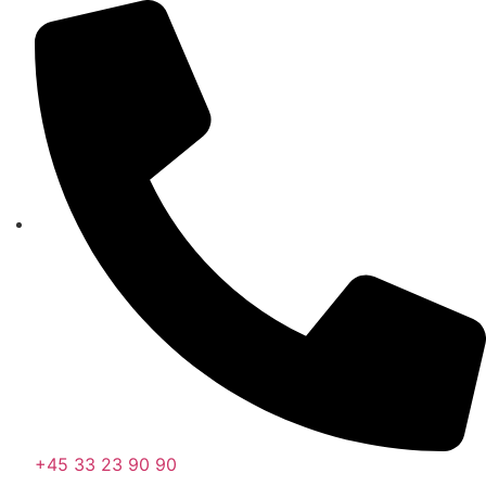
Videre
til
indhold
+45 33 23 90 90