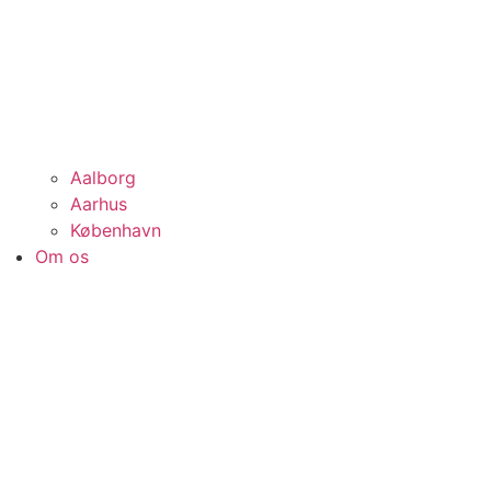
Aalborg
Aarhus
København
Om os