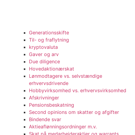
Generationsskifte
Til- og fraflytning
kryptovaluta
Gaver og arv
Due diligence
Hovedaktionærskat
Lønmodtagere vs. selvstændige
erhvervsdrivende
Hobbyvirksomhed vs. erhvervsvirksomhed
Afskrivninger
Pensionsbeskatning
Second opinions om skatter og afgifter
Bindende svar
Aktieaflønningsordninger m.v.
Skat på medarbejderaktier og warrants