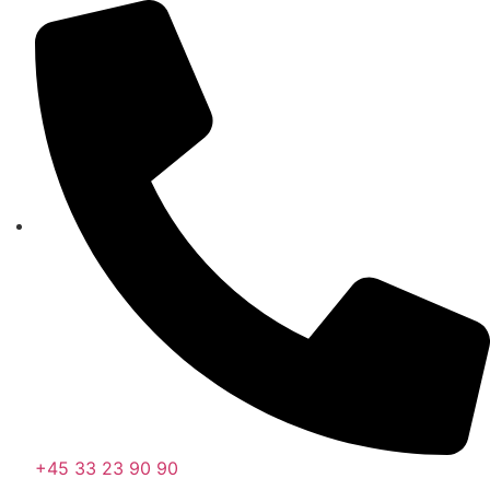
Videre
til
indhold
+45 33 23 90 90