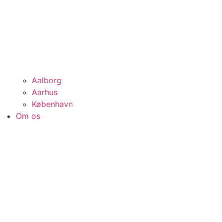
Aalborg
Aarhus
København
Om os