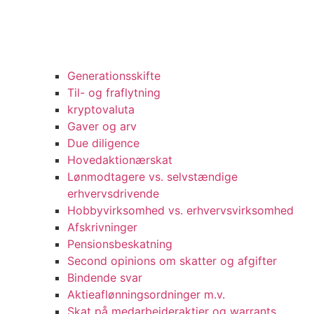
Generationsskifte
Til- og fraflytning
kryptovaluta
Gaver og arv
Due diligence
Hovedaktionærskat
Lønmodtagere vs. selvstændige
erhvervsdrivende
Hobbyvirksomhed vs. erhvervsvirksomhed
Afskrivninger
Pensionsbeskatning
Second opinions om skatter og afgifter
Bindende svar
Aktieaflønningsordninger m.v.
Skat på medarbejderaktier og warrants