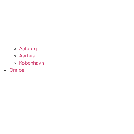
Aalborg
Aarhus
København
Om os