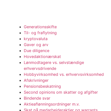
Generationsskifte
Til- og fraflytning
kryptovaluta
Gaver og arv
Due diligence
Hovedaktionærskat
Lønmodtagere vs. selvstændige
erhvervsdrivende
Hobbyvirksomhed vs. erhvervsvirksomhed
Afskrivninger
Pensionsbeskatning
Second opinions om skatter og afgifter
Bindende svar
Aktieaflønningsordninger m.v.
Skat på medarbejderaktier og warrants