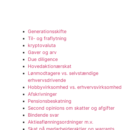
Generationsskifte
Til- og fraflytning
kryptovaluta
Gaver og arv
Due diligence
Hovedaktionærskat
Lønmodtagere vs. selvstændige
erhvervsdrivende
Hobbyvirksomhed vs. erhvervsvirksomhed
Afskrivninger
Pensionsbeskatning
Second opinions om skatter og afgifter
Bindende svar
Aktieaflønningsordninger m.v.
Skat på medarbejderaktier og warrants