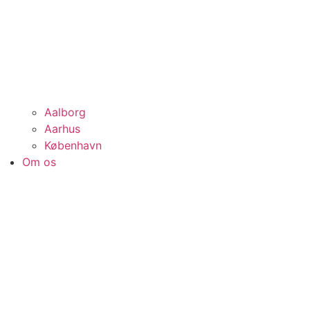
Aalborg
Aarhus
København
Om os