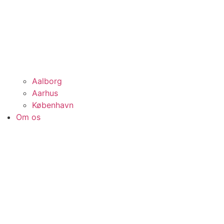
Aalborg
Aarhus
København
Om os