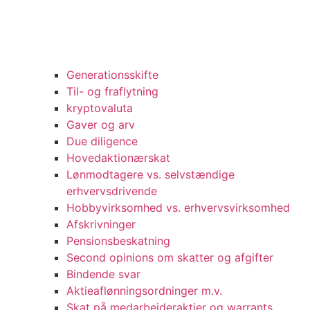
Generationsskifte
Til- og fraflytning
kryptovaluta
Gaver og arv
Due diligence
Hovedaktionærskat
Lønmodtagere vs. selvstændige
erhvervsdrivende
Hobbyvirksomhed vs. erhvervsvirksomhed
Afskrivninger
Pensionsbeskatning
Second opinions om skatter og afgifter
Bindende svar
Aktieaflønningsordninger m.v.
Skat på medarbejderaktier og warrants