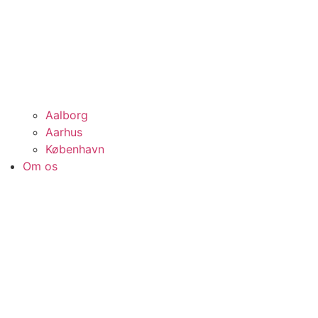
Aalborg
Aarhus
København
Om os