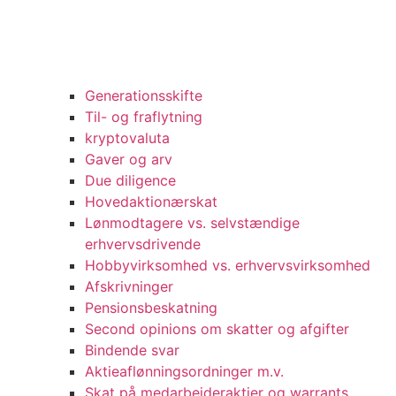
Generationsskifte
Til- og fraflytning
kryptovaluta
Gaver og arv
Due diligence
Hovedaktionærskat
Lønmodtagere vs. selvstændige
erhvervsdrivende
Hobbyvirksomhed vs. erhvervsvirksomhed
Afskrivninger
Pensionsbeskatning
Second opinions om skatter og afgifter
Bindende svar
Aktieaflønningsordninger m.v.
Skat på medarbejderaktier og warrants