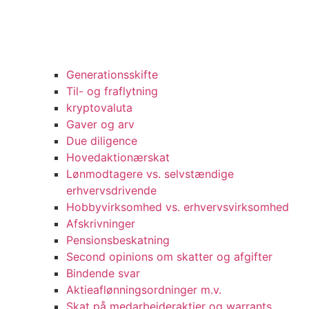
Generationsskifte
Til- og fraflytning
kryptovaluta
Gaver og arv
Due diligence
Hovedaktionærskat
Lønmodtagere vs. selvstændige
erhvervsdrivende
Hobbyvirksomhed vs. erhvervsvirksomhed
Afskrivninger
Pensionsbeskatning
Second opinions om skatter og afgifter
Bindende svar
Aktieaflønningsordninger m.v.
Skat på medarbejderaktier og warrants