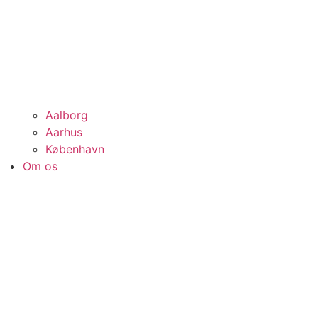
Aalborg
Aarhus
København
Om os