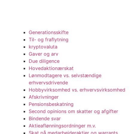
Generationsskifte
Til- og fraflytning
kryptovaluta
Gaver og arv
Due diligence
Hovedaktionærskat
Lønmodtagere vs. selvstændige
erhvervsdrivende
Hobbyvirksomhed vs. erhvervsvirksomhed
Afskrivninger
Pensionsbeskatning
Second opinions om skatter og afgifter
Bindende svar
Aktieaflønningsordninger m.v.
Skat på medarbejderaktier og warrants