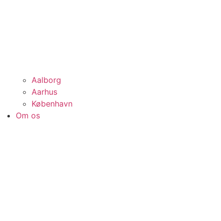
Aalborg
Aarhus
København
Om os