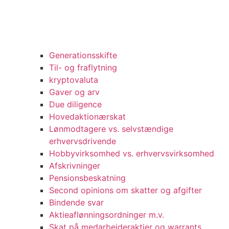
Generationsskifte
Til- og fraflytning
kryptovaluta
Gaver og arv
Due diligence
Hovedaktionærskat
Lønmodtagere vs. selvstændige
erhvervsdrivende
Hobbyvirksomhed vs. erhvervsvirksomhed
Afskrivninger
Pensionsbeskatning
Second opinions om skatter og afgifter
Bindende svar
Aktieaflønningsordninger m.v.
Skat på medarbejderaktier og warrants