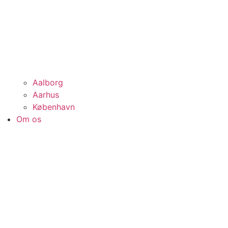
Aalborg
Aarhus
København
Om os