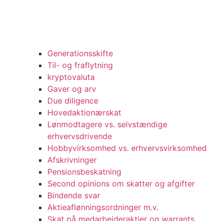
Generationsskifte
Til- og fraflytning
kryptovaluta
Gaver og arv
Due diligence
Hovedaktionærskat
Lønmodtagere vs. selvstændige
erhvervsdrivende
Hobbyvirksomhed vs. erhvervsvirksomhed
Afskrivninger
Pensionsbeskatning
Second opinions om skatter og afgifter
Bindende svar
Aktieaflønningsordninger m.v.
Skat på medarbejderaktier og warrants