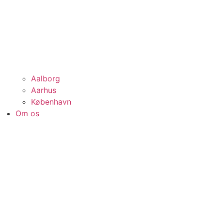
Aalborg
Aarhus
København
Om os