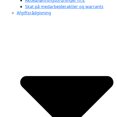
Aktieaflønningsordninger m.v.
Skat på medarbejderaktier og warrants
Afgiftsrådgivning