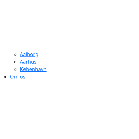
Aalborg
Aarhus
København
Om os