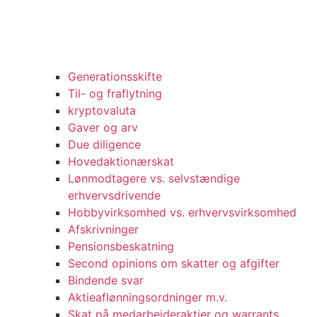
Generationsskifte
Til- og fraflytning
kryptovaluta
Gaver og arv
Due diligence
Hovedaktionærskat
Lønmodtagere vs. selvstændige
erhvervsdrivende
Hobbyvirksomhed vs. erhvervsvirksomhed
Afskrivninger
Pensionsbeskatning
Second opinions om skatter og afgifter
Bindende svar
Aktieaflønningsordninger m.v.
Skat på medarbejderaktier og warrants