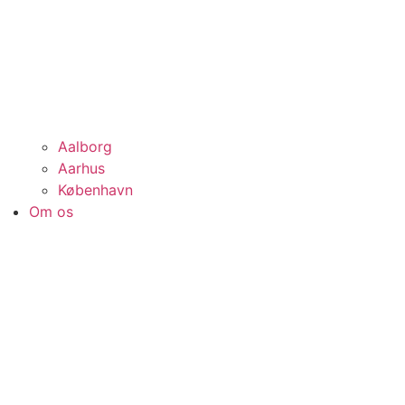
Aalborg
Aarhus
København
Om os