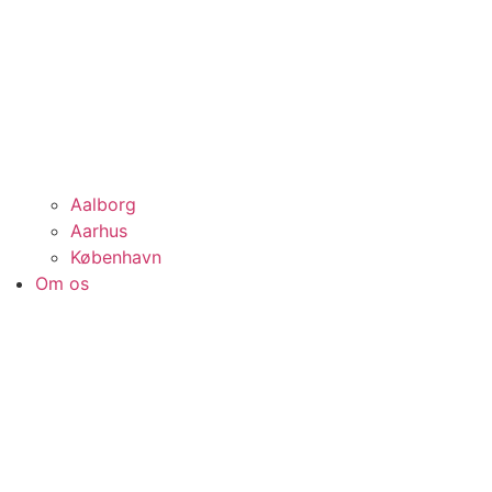
Aalborg
Aarhus
København
Om os