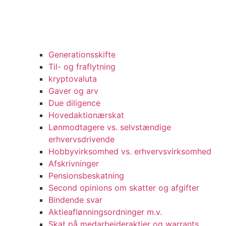
Generationsskifte
Til- og fraflytning
kryptovaluta
Gaver og arv
Due diligence
Hovedaktionærskat
Lønmodtagere vs. selvstændige
erhvervsdrivende
Hobbyvirksomhed vs. erhvervsvirksomhed
Afskrivninger
Pensionsbeskatning
Second opinions om skatter og afgifter
Bindende svar
Aktieaflønningsordninger m.v.
Skat på medarbejderaktier og warrants