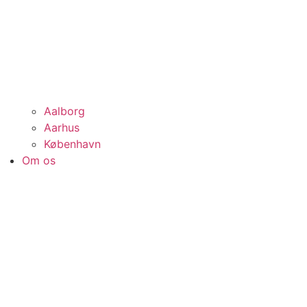
Aalborg
Aarhus
København
Om os