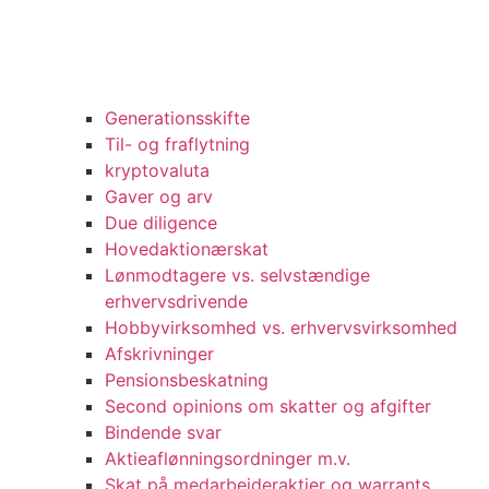
Generationsskifte
Til- og fraflytning
kryptovaluta
Gaver og arv
Due diligence
Hovedaktionærskat
Lønmodtagere vs. selvstændige
erhvervsdrivende
Hobbyvirksomhed vs. erhvervsvirksomhed
Afskrivninger
Pensionsbeskatning
Second opinions om skatter og afgifter
Bindende svar
Aktieaflønningsordninger m.v.
Skat på medarbejderaktier og warrants