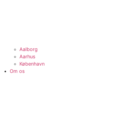
Aalborg
Aarhus
København
Om os