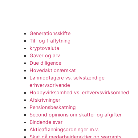
Generationsskifte
Til- og fraflytning
kryptovaluta
Gaver og arv
Due diligence
Hovedaktionærskat
Lønmodtagere vs. selvstændige
erhvervsdrivende
Hobbyvirksomhed vs. erhvervsvirksomhed
Afskrivninger
Pensionsbeskatning
Second opinions om skatter og afgifter
Bindende svar
Aktieaflønningsordninger m.v.
Skat på medarbejderaktier og warrants