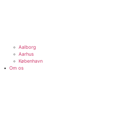
Aalborg
Aarhus
København
Om os