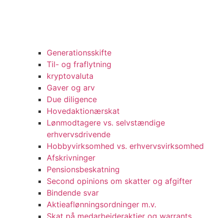
Generationsskifte
Til- og fraflytning
kryptovaluta
Gaver og arv
Due diligence
Hovedaktionærskat
Lønmodtagere vs. selvstændige
erhvervsdrivende
Hobbyvirksomhed vs. erhvervsvirksomhed
Afskrivninger
Pensionsbeskatning
Second opinions om skatter og afgifter
Bindende svar
Aktieaflønningsordninger m.v.
Skat på medarbejderaktier og warrants