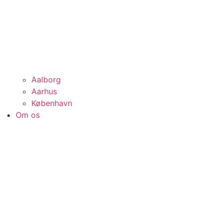
Aalborg
Aarhus
København
Om os