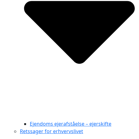
Ejendoms ejerafståelse – ejerskifte
Retssager for erhvervslivet