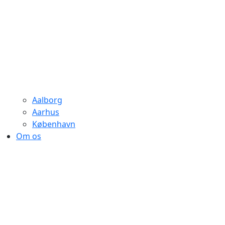
Aalborg
Aarhus
København
Om os