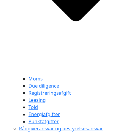
Moms
Due diligence
Registreringsafgift
Leasing
Told
Energiafgifter
Punktafgifter
Rådgiveransvar og bestyrelsesansvar