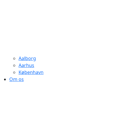
Aalborg
Aarhus
København
Om os