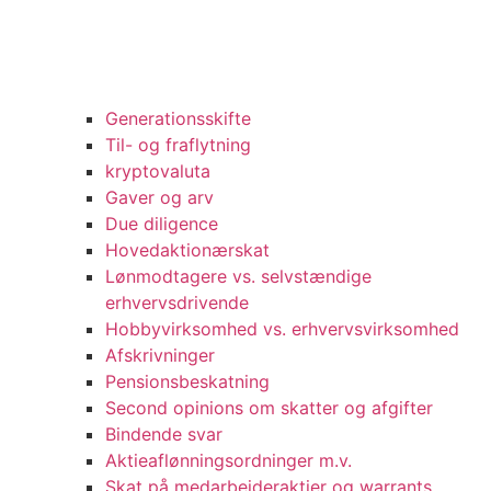
Generationsskifte
Til- og fraflytning
kryptovaluta
Gaver og arv
Due diligence
Hovedaktionærskat
Lønmodtagere vs. selvstændige
erhvervsdrivende
Hobbyvirksomhed vs. erhvervsvirksomhed
Afskrivninger
Pensionsbeskatning
Second opinions om skatter og afgifter
Bindende svar
Aktieaflønningsordninger m.v.
Skat på medarbejderaktier og warrants