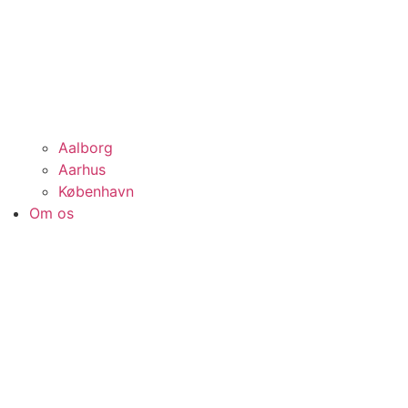
Aalborg
Aarhus
København
Om os